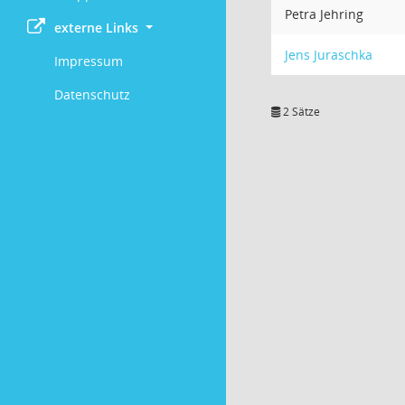
Petra Jehring
externe Links
Jens Juraschka
Impressum
Datenschutz
2 Sätze