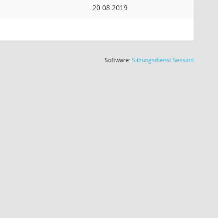
20.08.2019
(Wird in
Software:
Sitzungsdienst
Session