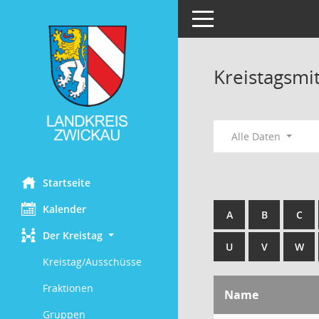
Toggle navigation
Kreistagsmi
Alle Daten
Startseite
Kalender
A
B
C
Der Kreistag
U
V
W
Kreistag/Ausschüsse
Fraktionen
Name
Gruppen