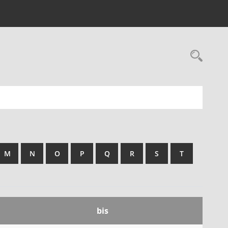
M
N
O
P
Q
R
S
T
bis