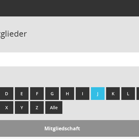
tglieder
D
E
F
G
H
I
J
K
L
X
Y
Z
Alle
Mitgliedschaft