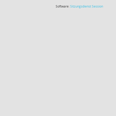
(Wird in
Software:
Sitzungsdienst
Session