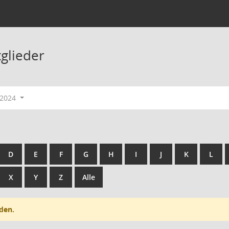
tglieder
-2024
D
E
F
G
H
I
J
K
L
X
Y
Z
Alle
den.