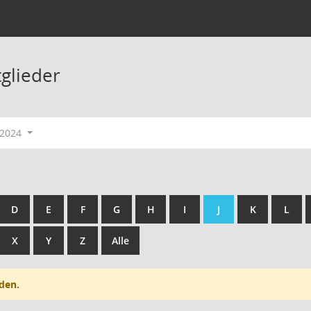
tglieder
-2024
D
E
F
G
H
I
J
K
L
X
Y
Z
Alle
den.