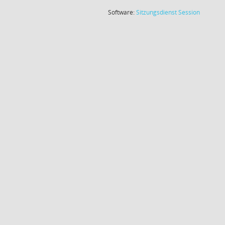
(Wird in
Software:
Sitzungsdienst
Session