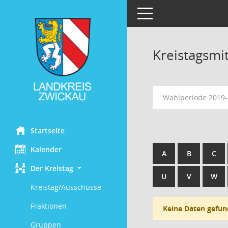
Toggle navigation
Kreistagsmi
Wahlperiode 2019
Startseite
Kalender
A
B
C
Der Kreistag
U
V
W
Kreistag/Ausschüsse
Fraktionen
Keine Daten gefun
Gruppen