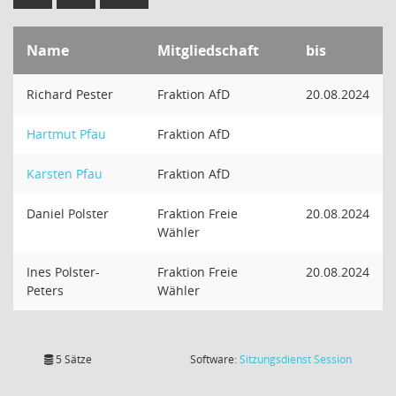
Name
Mitgliedschaft
bis
Richard Pester
Fraktion AfD
20.08.2024
Hartmut Pfau
Fraktion AfD
Karsten Pfau
Fraktion AfD
Daniel Polster
Fraktion Freie
20.08.2024
Wähler
Ines Polster-
Fraktion Freie
20.08.2024
Peters
Wähler
(Wird in
5 Sätze
Software:
Sitzungsdienst
Session