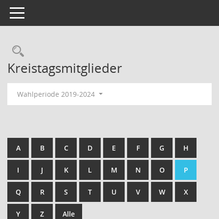
Toggle navigation
Kreistagsmitglieder
Wahlperiode 2019-2024
A
B
C
D
E
F
G
H
I
J
K
L
M
N
O
P
Q
R
S
T
U
V
W
X
Y
Z
Alle