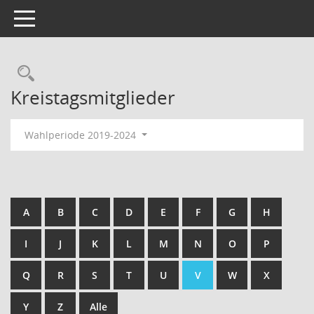
Toggle navigation
Kreistagsmitglieder
Wahlperiode 2019-2024
A
B
C
D
E
F
G
H
I
J
K
L
M
N
O
P
Q
R
S
T
U
V
W
X
Y
Z
Alle