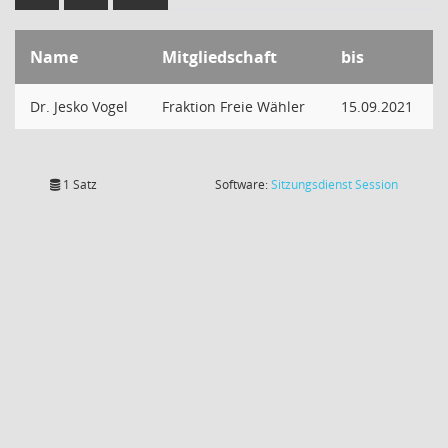
Name
Mitgliedschaft
bis
Dr. Jesko Vogel
Fraktion Freie Wähler
15.09.2021
(Wird in
1 Satz
Software:
Sitzungsdienst
Session