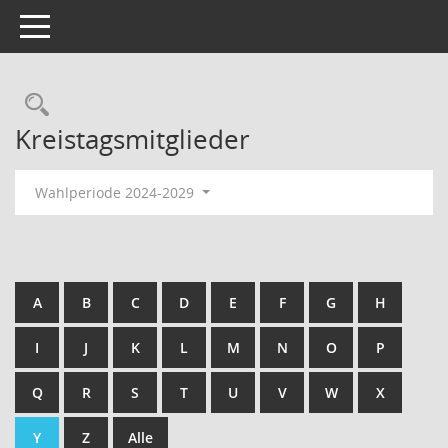
Toggle navigation
Kreistagsmitglieder
Wahlperiode 2024-2029
A
B
C
D
E
F
G
H
I
J
K
L
M
N
O
P
Q
R
S
T
U
V
W
X
Y
Z
Alle