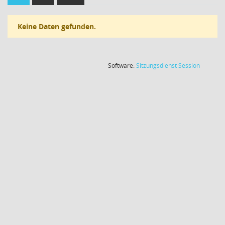
Keine Daten gefunden.
(Wird in
Software:
Sitzungsdienst
Session