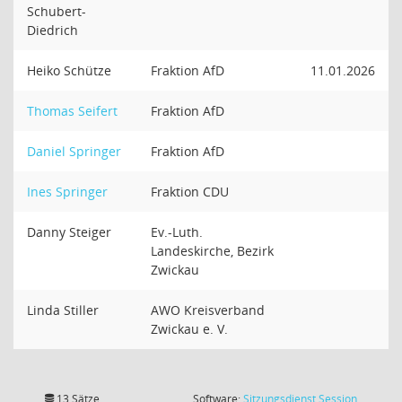
Schubert-
Diedrich
Heiko Schütze
Fraktion AfD
11.01.2026
Thomas Seifert
Fraktion AfD
Daniel Springer
Fraktion AfD
Ines Springer
Fraktion CDU
Danny Steiger
Ev.-Luth.
Landeskirche, Bezirk
Zwickau
Linda Stiller
AWO Kreisverband
Zwickau e. V.
(Wird in
13 Sätze
Software:
Sitzungsdienst
Session