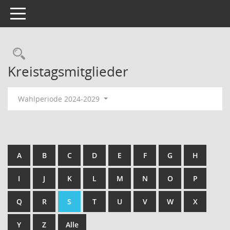
Toggle navigation
Kreistagsmitglieder
Wahlperiode 2024-2029
A
B
C
D
E
F
G
H
I
J
K
L
M
N
O
P
Q
R
S
T
U
V
W
X
Y
Z
Alle