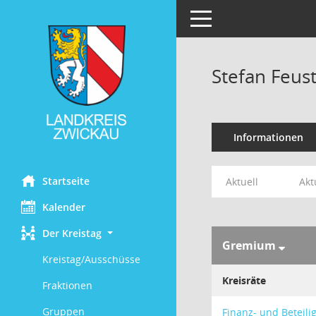
Toggle navigation
Stefan Feust
Informationen
Startseite
Aktuell
Akt
Kalender
Der Kreistag
Gremium
Kreistag/Ausschüsse
Kreisräte
Fraktionen
Gruppen
Finanz- und Beteil