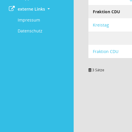
externe Links
Fraktion CDU
Impressum
Kreistag
Datenschutz
Fraktion CDU
3 Sätze