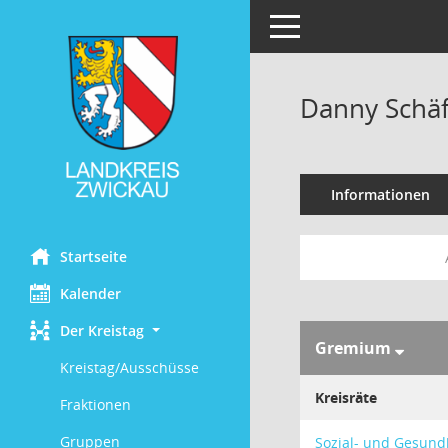
Toggle navigation
Danny Schä
Informationen
Startseite
Kalender
Der Kreistag
Gremium
Kreistag/Ausschüsse
Kreisräte
Fraktionen
Gruppen
Sozial- und Gesund