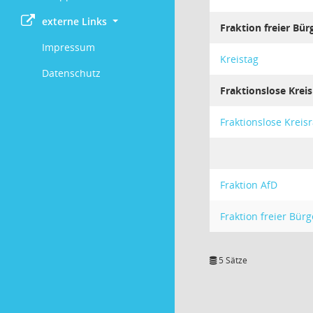
externe Links
Fraktion freier Bür
Impressum
Kreistag
Datenschutz
Fraktionslose Kreis
Fraktionslose Kreis
Fraktion AfD
Fraktion freier Bürg
5 Sätze