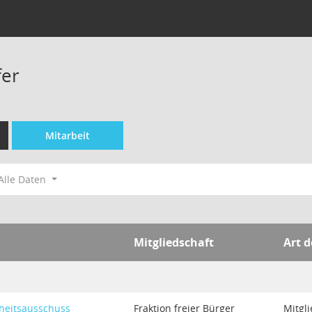
fer
Mitarbeit
Alle Daten
Mitgliedschaft
Art d
heitsausschuss
Fraktion freier Bürger
Mitgl