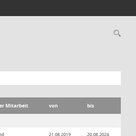
Rec
er Mitarbeit
von
bis
ied
21.08.2019
20.08.2024