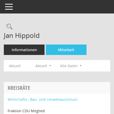
Toggle navigation
Rechercheauswahl
Jan Hippold
Informationen
Mitarbeit
Aktuell
Aktuell
Alle Daten
KREISRÄTE
Wirtschafts-, Bau- und Umweltausschuss
Fraktion CDU Mitglied