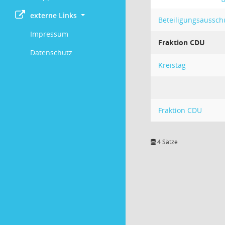
externe Links
Beteiligungsaussch
Impressum
Fraktion CDU
Datenschutz
Kreistag
Fraktion CDU
4 Sätze