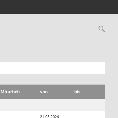
Rec
 Mitarbeit
von
bis
21.08.2024