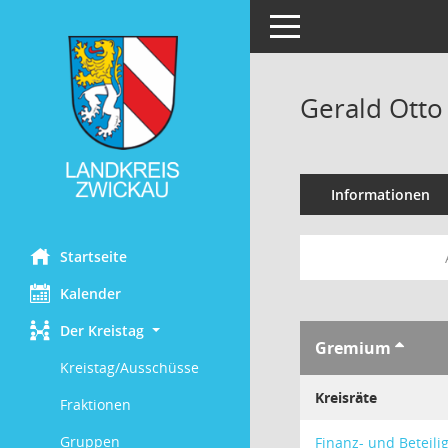
Toggle navigation
Gerald Otto
Informationen
Startseite
Kalender
Der Kreistag
Gremium
Kreistag/Ausschüsse
Kreisräte
Fraktionen
Gruppen
Finanz- und Beteil