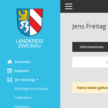
Toggle navigation
Jens Freitag
Informationen
Startseite
W
Kalender
Der Kreistag
Keine Daten gefun
Kreistag/Ausschüsse
Fraktionen
Gruppen