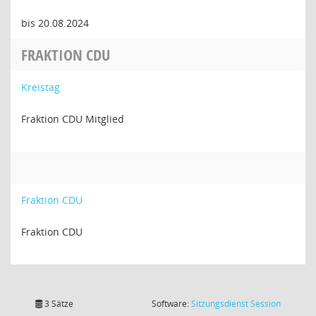
bis 20.08.2024
FRAKTION CDU
Kreistag
Fraktion CDU Mitglied
Fraktion CDU
Fraktion CDU
(Wird in
3 Sätze
Software:
Sitzungsdienst
Session