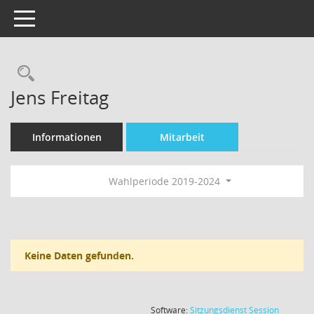
Toggle navigation
Rechercheauswahl
Jens Freitag
Informationen
Mitarbeit
Wahlperiode 2019-2024
Keine Daten gefunden.
(Wird in
Software:
Sitzungsdienst
Session