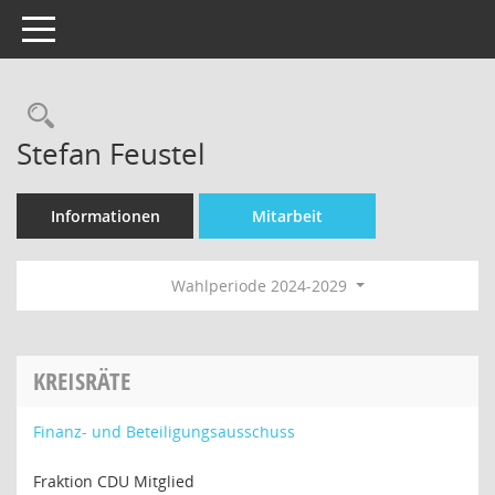
Toggle navigation
Rechercheauswahl
Stefan Feustel
Informationen
Mitarbeit
Wahlperiode 2024-2029
KREISRÄTE
Finanz- und Beteiligungsausschuss
Fraktion CDU Mitglied