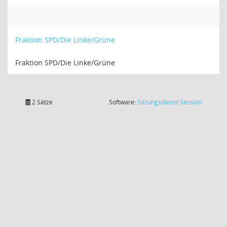
Fraktion SPD/Die Linke/Grüne
Fraktion SPD/Die Linke/Grüne
(Wird in
2 Sätze
Software:
Sitzungsdienst
Session