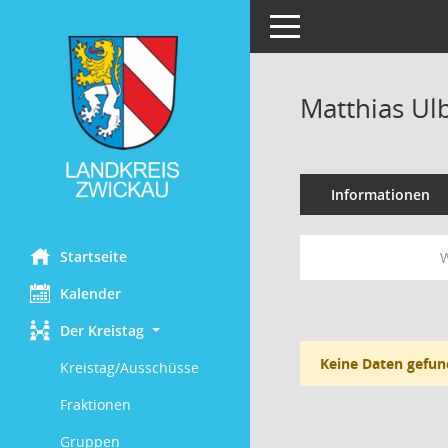
Toggle navigation
Matthias Ulb
Informationen
Startseite
W
Kalender
Der Kreistag
Keine Daten gefun
Kreistag/Ausschüsse
Fraktionen
Gruppen