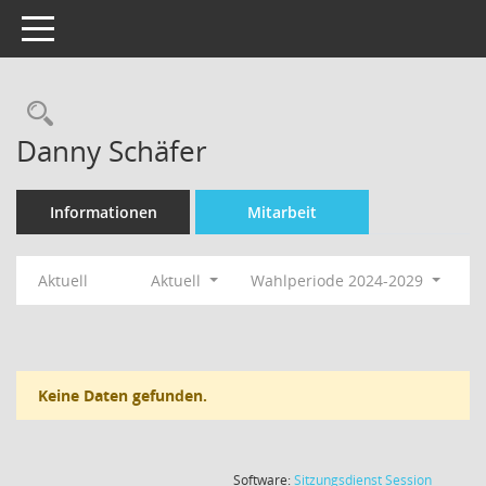
Toggle navigation
Rechercheauswahl
Danny Schäfer
Informationen
Mitarbeit
Aktuell
Aktuell
Wahlperiode 2024-2029
Keine Daten gefunden.
(Wird in
Software:
Sitzungsdienst
Session