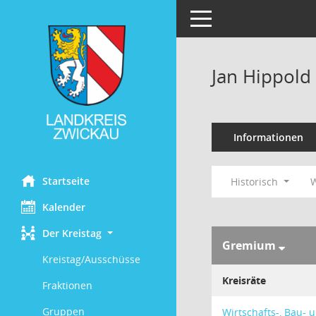
Toggle navigation
Jan Hippold
Informationen
Startseite
Historisch
W
Kalender
Der Kreistag
Gremium
Kreistag/Ausschüsse
Kreisräte
Fraktionen
Gruppen
Wirtschafts-, Bau-