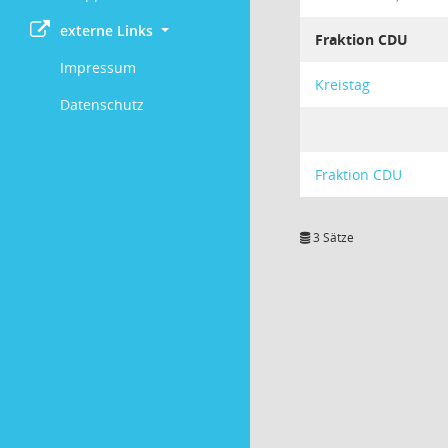
externe Links
Fraktion CDU
Impressum
Kreistag
Datenschutz
Fraktion CDU
3 Sätze