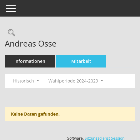
Toggle navigation
Rechercheauswahl
Andreas Osse
Informationen
Mitarbeit
Historisch
Wahlperiode 2024-2029
Keine Daten gefunden.
(Wird in
Software:
Sitzungsdienst
Session