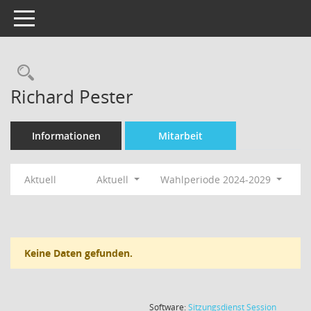
Toggle navigation
Rechercheauswahl
Richard Pester
Informationen
Mitarbeit
Aktuell
Aktuell
Wahlperiode 2024-2029
Keine Daten gefunden.
(Wird in
Software:
Sitzungsdienst
Session