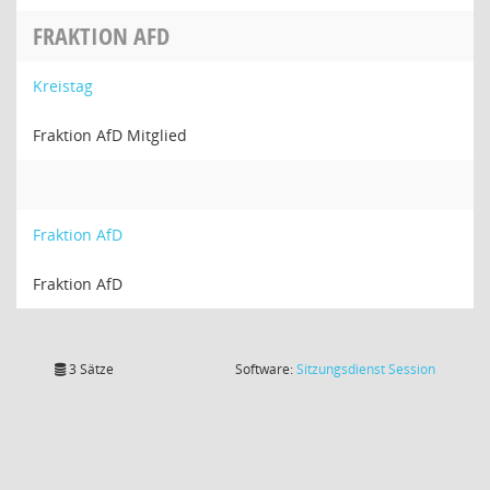
FRAKTION AFD
Kreistag
Fraktion AfD Mitglied
Fraktion AfD
Fraktion AfD
(Wird in
3 Sätze
Software:
Sitzungsdienst
Session