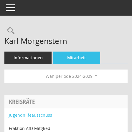
Toggle navigation
Rechercheauswahl
Karl Morgenstern
Informationen
Mitarbeit
Wahlperiode 2024-2029
KREISRÄTE
Jugendhilfeausschuss
Fraktion AfD Mitglied