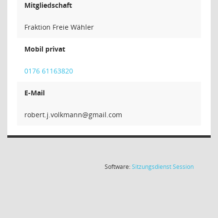
Mitgliedschaft
Fraktion Freie Wähler
Mobil privat
0176 61163820
E-Mail
nnamklov.
(Wird in
Software:
Sitzungsdienst
Session