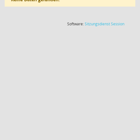
(Wird in
Software:
Sitzungsdienst
Session