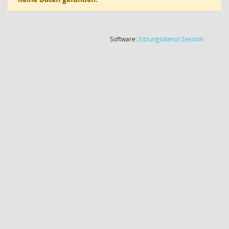
(Wird in
Software:
Sitzungsdienst
Session