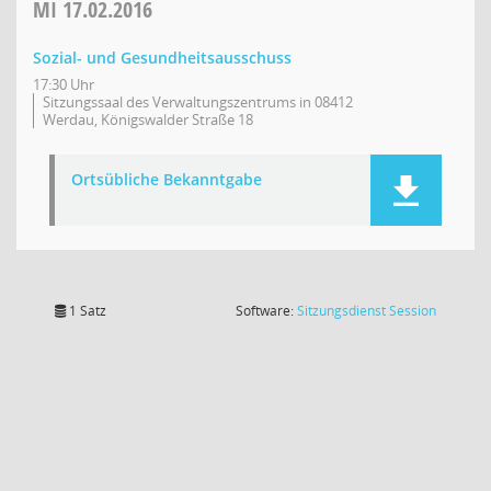
MI
17.02.2016
Sozial- und Gesundheitsausschuss
17:30 Uhr
Sitzungssaal des Verwaltungszentrums in 08412
Werdau, Königswalder Straße 18
Ortsübliche Bekanntgabe
(Wird in
1 Satz
Software:
Sitzungsdienst
Session