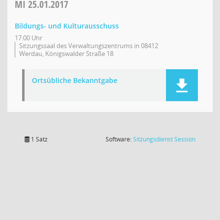
MI
25.01.2017
Bildungs- und Kulturausschuss
17:00 Uhr
Sitzungssaal des Verwaltungszentrums in 08412
Werdau, Königswalder Straße 18
Ortsübliche Bekanntgabe
(Wird in
1 Satz
Software:
Sitzungsdienst
Session