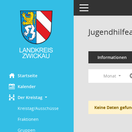
Toggle navigation
Jugendhilfe
Informationen
Startseite
Monat
Kalender
Der Kreistag
Keine Daten gefun
Kreistag/Ausschüsse
Fraktionen
Gruppen