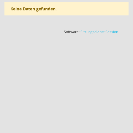
Keine Daten gefunden.
(Wird in
Software:
Sitzungsdienst
Session