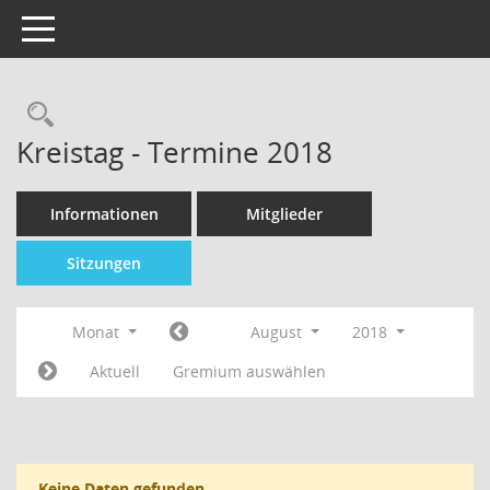
Toggle navigation
Kreistag - Termine 2018
Informationen
Mitglieder
Sitzungen
Monat
August
2018
Aktuell
Gremium auswählen
Keine Daten gefunden.