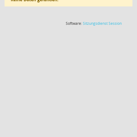
(Wird in
Software:
Sitzungsdienst
Session