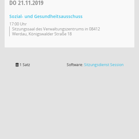
DO
21.11.2019
Sozial- und Gesundheitsausschuss
17:00 Uhr
Sitzungssaal des Verwaltungszentrums in 08412
Werdau, Königswalder Straße 18
(Wird in
1 Satz
Software:
Sitzungsdienst
Session