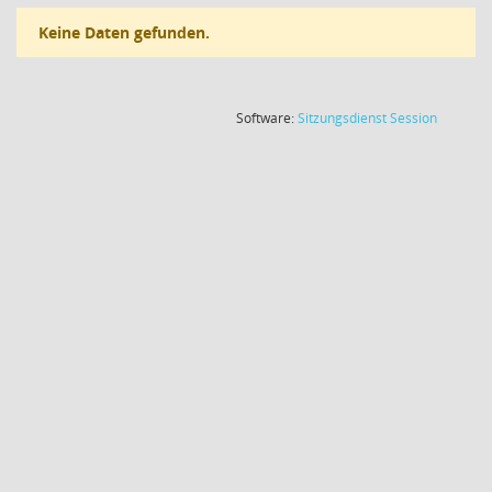
Keine Daten gefunden.
(Wird in
Software:
Sitzungsdienst
Session