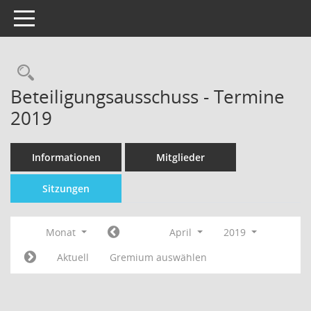
Toggle navigation
Beteiligungsausschuss - Termine
2019
Informationen
Mitglieder
Sitzungen
Monat
April
2019
Aktuell
Gremium auswählen