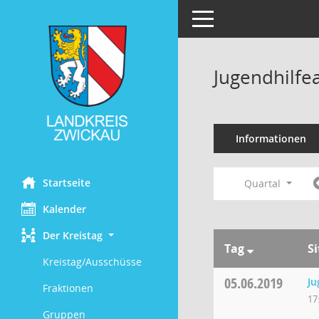
Toggle navigation
Jugendhilfe
Informationen
Startseite
Quartal
Kalender
Der Kreistag
Tag
S
Kreistag/Ausschüsse
05.06.2019
Ju
Fraktionen
17
Gruppen