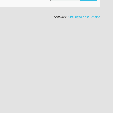
(Wird in
Software:
Sitzungsdienst
Session