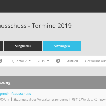
ausschuss - Termine 2019
Mitglieder
Sitzungen
Quartal 2
2019
Aktuell
Gremium au
itzung
gendhilfeausschuss
:00 Uhr
Sitzungssaal des Verwaltungszentrums in 08412 Werdau, Königswa