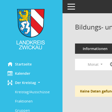
Toggle navigation
Bildungs- u
Informationen
Startseite
Monat
Kalender
Der Kreistag
Keine Daten gefun
Kreistag/Ausschüsse
Fraktionen
Gruppen