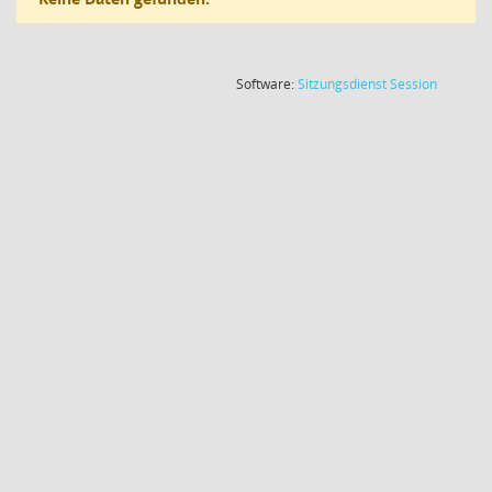
(Wird in
Software:
Sitzungsdienst
Session