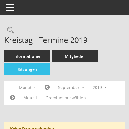
Toggle navigation
Kreistag - Termine 2019
Informationen
Mitglieder
Sitzungen
Monat
September
2019
Aktuell
Gremium auswählen
Keine Daten gefunden.