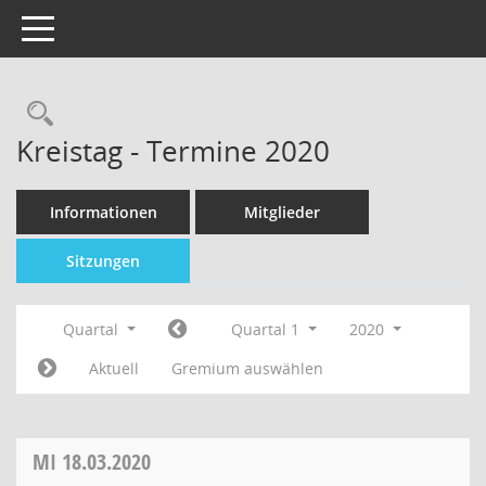
Toggle navigation
Kreistag - Termine 2020
Informationen
Mitglieder
Sitzungen
Quartal
Quartal 1
2020
Aktuell
Gremium auswählen
MI
18.03.2020