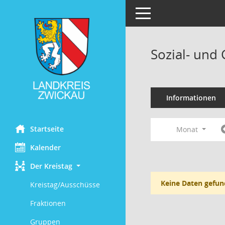
Toggle navigation
Sozial- und
Informationen
Startseite
Monat
Kalender
Der Kreistag
Keine Daten gefun
Kreistag/Ausschüsse
Fraktionen
Gruppen