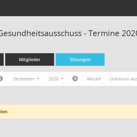
 Gesundheitsausschuss - Termine 202
Mitglieder
Sitzungen
Dezember
2020
Aktuell
Gremium au
den.