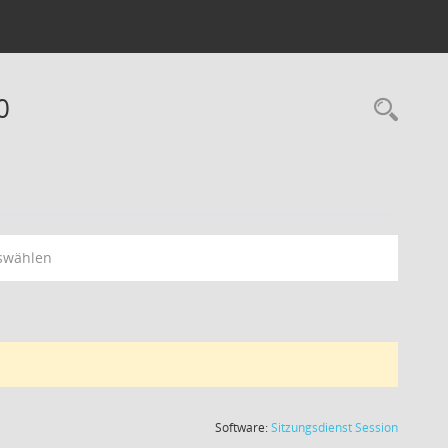
0
swählen
(Wird in
Software:
Sitzungsdienst
Session