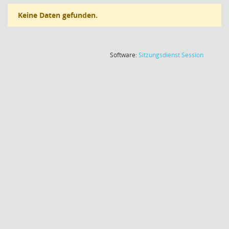
Keine Daten gefunden.
(Wird in
Software:
Sitzungsdienst
Session