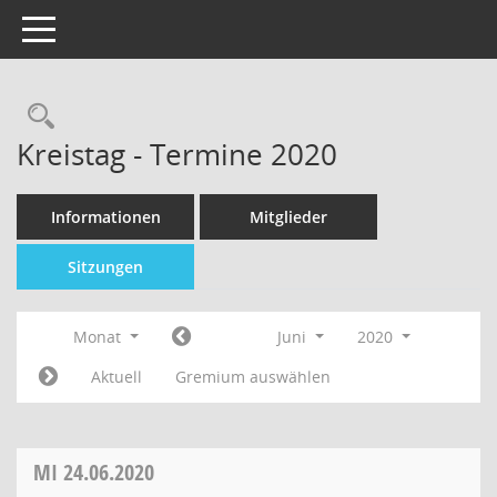
Toggle navigation
Kreistag - Termine 2020
Informationen
Mitglieder
Sitzungen
Monat
Juni
2020
Aktuell
Gremium auswählen
MI
24.06.2020