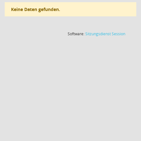
Keine Daten gefunden.
(Wird in
Software:
Sitzungsdienst
Session