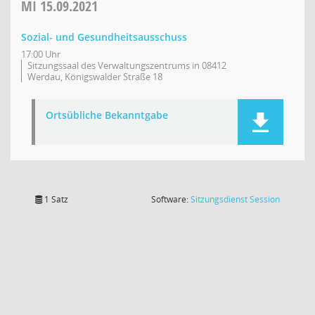
MI
15.09.2021
Sozial- und Gesundheitsausschuss
17:00 Uhr
Sitzungssaal des Verwaltungszentrums in 08412
Werdau, Königswalder Straße 18
Ortsübliche Bekanntgabe
(Wird in
1 Satz
Software:
Sitzungsdienst
Session