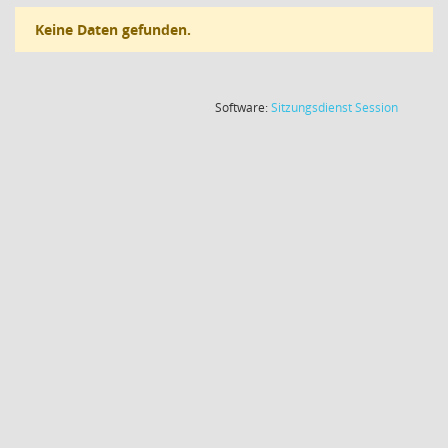
Keine Daten gefunden.
(Wird in
Software:
Sitzungsdienst
Session