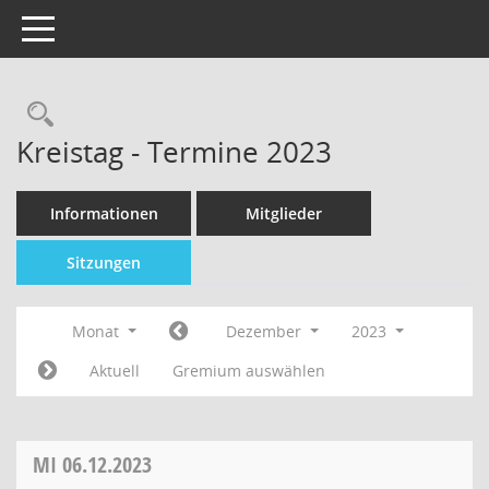
Toggle navigation
Kreistag - Termine 2023
Informationen
Mitglieder
Sitzungen
Monat
Dezember
2023
Aktuell
Gremium auswählen
MI
06.12.2023