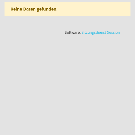
Keine Daten gefunden.
(Wird in
Software:
Sitzungsdienst
Session