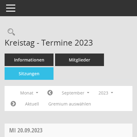
Toggle navigation
Kreistag - Termine 2023
Informationen
Mitglieder
Sitzungen
Monat
September
2023
Aktuell
Gremium auswählen
MI
20.09.2023