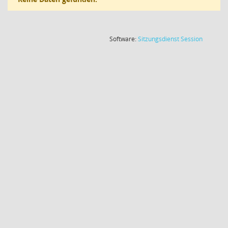
(Wird in
Software:
Sitzungsdienst
Session