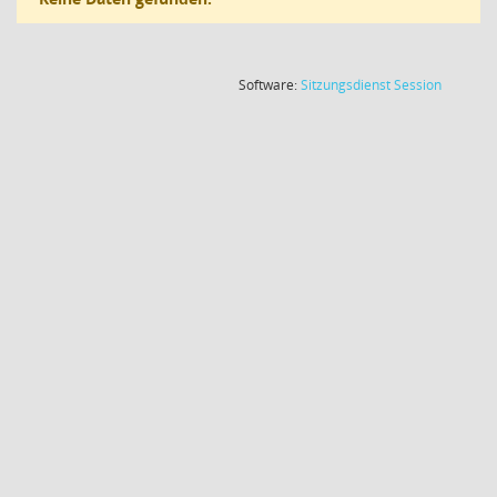
(Wird in
Software:
Sitzungsdienst
Session