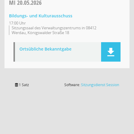
MI
20.05.2026
Bildungs- und Kulturausschuss
17:00 Uhr
Sitzungssaal des Verwaltungszentrums in 08412
Werdau, Königswalder Straße 18
Ortsübliche Bekanntgabe
(Wird in
1 Satz
Software:
Sitzungsdienst
Session