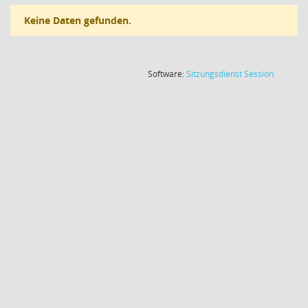
Keine Daten gefunden.
(Wird in
Software:
Sitzungsdienst
Session