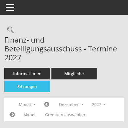
Toggle navigation
Finanz- und
Beteiligungsausschuss - Termine
2027
Informationen
Mitglieder
Sitzungen
Monat
Dezember
2027
Aktuell
Gremium auswählen