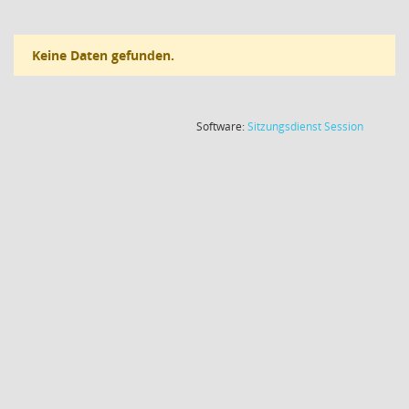
Keine Daten gefunden.
(Wird in
Software:
Sitzungsdienst
Session